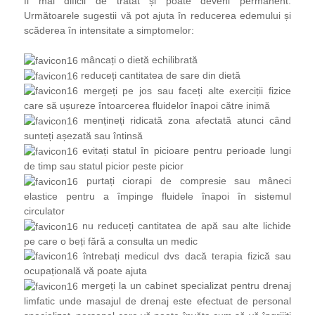
fi mai dificil de tratat și poate deveni permanent.
Următoarele sugestii vă pot ajuta în reducerea edemului și
scăderea în intensitate a simptomelor:
mâncați o dietă echilibrată
reduceți cantitatea de sare din dietă
mergeți pe jos sau faceți alte exerciții fizice
care să ușureze întoarcerea fluidelor înapoi către inimă
mențineți ridicată zona afectată atunci când
sunteți așezată sau întinsă
evitați statul în picioare pentru perioade lungi
de timp sau statul picior peste picior
purtați ciorapi de compresie sau mâneci
elastice pentru a împinge fluidele înapoi în sistemul
circulator
nu reduceți cantitatea de apă sau alte lichide
pe care o beți fără a consulta un medic
întrebați medicul dvs dacă terapia fizică sau
ocupațională vă poate ajuta
mergeți la un cabinet specializat pentru drenaj
limfatic unde masajul de drenaj este efectuat de personal