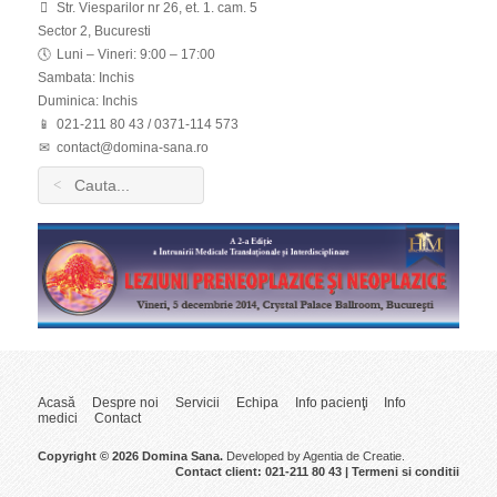
Str. Viesparilor nr 26, et. 1. cam. 5
Sector 2, Bucuresti
Luni – Vineri: 9:00 – 17:00
Sambata: Inchis
Duminica: Inchis
021-211 80 43 / 0371-114 573
contact@domina-sana.ro
Search
for:
Acasă
Despre noi
Servicii
Echipa
Info pacienţi
Info
medici
Contact
Copyright © 2026 Domina Sana.
Developed by
Agentia de Creatie
.
Contact client: 021-211 80 43 |
Termeni si conditii