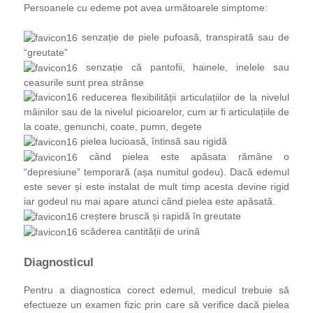
Persoanele cu edeme pot avea următoarele simptome:
senzație de piele pufoasă, transpirată sau de
“greutate”
senzație că pantofii, hainele, inelele sau
ceasurile sunt prea strânse
reducerea flexibilității articulațiilor de la nivelul
mâinilor sau de la nivelul picioarelor, cum ar fi articulațiile de
la coate, genunchi, coate, pumn, degete
pielea lucioasă, întinsă sau rigidă
când pielea este apăsata rămâne o
“depresiune” temporară (așa numitul godeu). Dacă edemul
este sever și este instalat de mult timp acesta devine rigid
iar godeul nu mai apare atunci când pielea este apăsată.
creștere bruscă și rapidă în greutate
scăderea cantității de urină
Diagnosticul
Pentru a diagnostica corect edemul, medicul trebuie să
efectueze un examen fizic prin care să verifice dacă pielea