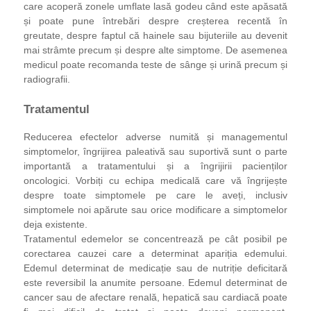
care acoperă zonele umflate lasă godeu când este apăsată
și poate pune întrebări despre creșterea recentă în
greutate, despre faptul că hainele sau bijuteriile au devenit
mai strâmte precum și despre alte simptome. De asemenea
medicul poate recomanda teste de sânge și urină precum și
radiografii.
Tratamentul
Reducerea efectelor adverse numită și managementul
simptomelor, îngrijirea paleativă sau suportivă sunt o parte
importantă a tratamentului și a îngrijirii pacienților
oncologici. Vorbiți cu echipa medicală care vă îngrijește
despre toate simptomele pe care le aveți, inclusiv
simptomele noi apărute sau orice modificare a simptomelor
deja existente.
Tratamentul edemelor se concentrează pe cât posibil pe
corectarea cauzei care a determinat apariția edemului.
Edemul determinat de medicație sau de nutriție deficitară
este reversibil la anumite persoane. Edemul determinat de
cancer sau de afectare renală, hepatică sau cardiacă poate