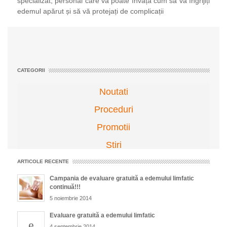
specializat, personal care vă poate învăța cum să vă îngrijiți
edemul apărut și să vă protejați de complicații
CATEGORII
Noutati
Proceduri
Promotii
Stiri
ARTICOLE RECENTE
Campania de evaluare gratuită a edemului limfatic
continuă!!!
5 noiembrie 2014
Evaluare gratuită a edemului limfatic
4 septembrie 2014