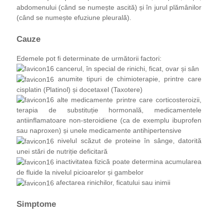
abdomenului (când se numește ascită) și în jurul plămânilor
(când se numește efuziune pleurală).
Cauze
Edemele pot fi determinate de următorii factori:
cancerul, în special de rinichi, ficat, ovar și sân
anumite tipuri de chimioterapie, printre care
cisplatin (Platinol) și docetaxel (Taxotere)
alte medicamente printre care corticosteroizii,
terapia de substituție hormonală, medicamentele
antiinflamatoare non-steroidiene (ca de exemplu ibuprofen
sau naproxen) și unele medicamente antihipertensive
nivelul scăzut de proteine în sânge, datorită
unei stări de nutriție deficitară
inactivitatea fizică poate determina acumularea
de fluide la nivelul picioarelor și gambelor
afectarea rinichilor, ficatului sau inimii
Simptome