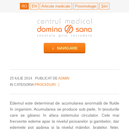
RO
EN
Articole medicale
Proximologie
Ştiri
Go
Domina Sana
to
main
Skip
NAVIGARE
to
navigation
content
25 IULIE 2014
PUBLICAT DE
ADMIN
IN CATEGORIA
PROCEDURI
Edemul este determinat de acumularea anormală de fluide
în organism. Acumularea se produce sub piele, în țesuturile
care se găsesc în afara sistemului circulator. Cele mai
frecvente edeme apar la nivelul picioarelor și gambelor, dar
edemele pot apărea și la nivelul mâinilor, brațelor, feței,