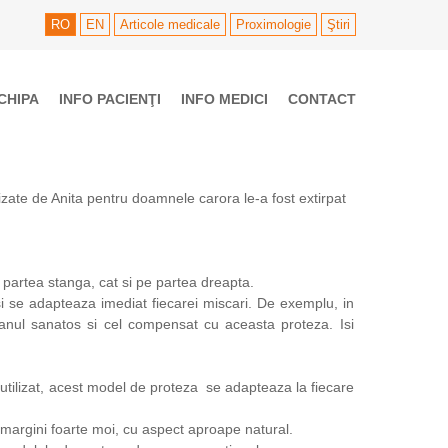
RO
EN
Articole medicale
Proximologie
Ştiri
CHIPA
INFO PACIENŢI
INFO MEDICI
CONTACT
zate de Anita pentru doamnele carora le-a fost extirpat
artea stanga, cat si pe partea dreapta.
si se adapteaza imediat fiecarei miscari. De exemplu, in
 sanul sanatos si cel compensat cu aceasta proteza. Isi
ui utilizat, acest model de proteza se adapteaza la fiecare
 margini foarte moi, cu aspect aproape natural.