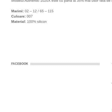
Modelul Authentic 1020X este cu pana la 35% mai usor fata de
Marimi:
02 – 12 / 65 – 115
Culoare:
007
Material:
100% silicon
FACEBOOK