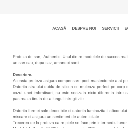
Skip
ACASĂ
DESPRE NOI
SERVICII
E
to
content
Proteza de san, Authentic. Unul dintre modelele de succes reali
un san sau, dupa caz, amandoi sanii.
Descriere:
Aceasta proteza asigura compensare post-mastectomie atat pe p
Datorita stratului dublu de silicon se muleaza perfect pe corp 
cazul unei imbratisari, nu este sesizata nicio diferenta intre
pastreaza tinuta de-a lungul intregii zile.
Datorita formei sale deosebite si datorita luminozitatii siliconul
miscare si asigura un sentiment de autenticitate.
Trecerea de la proteza catre piele se face prin intermediul unor