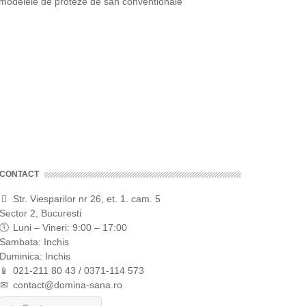
 modelele de proteze de san conventionale
CONTACT
Str. Viesparilor nr 26, et. 1. cam. 5
Sector 2, Bucuresti
Luni – Vineri: 9:00 – 17:00
Sambata: Inchis
Duminica: Inchis
021-211 80 43 / 0371-114 573
contact@domina-sana.ro
Search