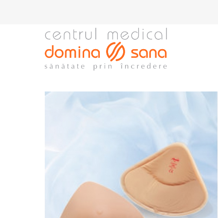
Go
Domina Sana
to
main
navigation